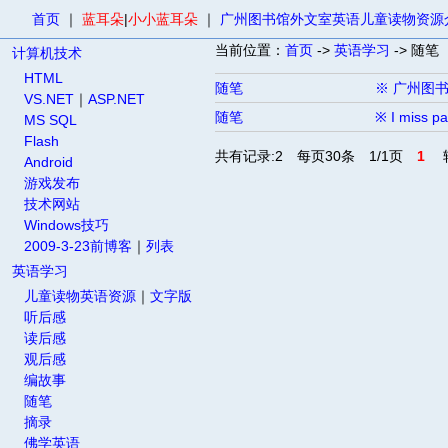
首页
｜
蓝耳朵
|
小小蓝耳朵
｜
广州图书馆外文室英语儿童读物资源
当前位置：
首页
->
英语学习
-> 随笔
计算机技术
HTML
随笔
※ 广州图书馆
VS.NET
｜
ASP.NET
随笔
※ I miss pa
MS SQL
Flash
共有记录:2 每页30条 1/1页
1
转
Android
游戏发布
技术网站
Windows技巧
2009-3-23前博客
｜
列表
英语学习
儿童读物英语资源
｜
文字版
听后感
读后感
观后感
编故事
随笔
摘录
佛学英语